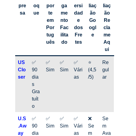
pre
oq
por
ga
ersi
liaç
liaç
sa
ue
te
me
dad
ão
ão
em
nto
e
Go
Re
Por
Fac
dos
ogl
cla
tug
ilita
Fre
e
me
uês
do
tes
Aq
ui
US
✅
✅
✅
✅
⭐
Re
Clo
90
Sim
Sim
Vári
(4,5
gul
ser
dia
as
/5)
ar
s
Gra
tuít
o
U.S
✅
✅
✅
✅
❌
Se
.Aw
90
Sim
Sim
Vári
Se
m
ay
dia
as
m
Ava