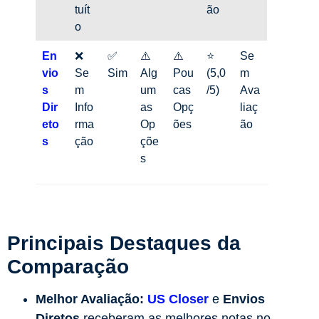
tuít
ão
o
En
❌
✅
⚠️
⚠️
⭐
Se
vio
Se
Sim
Alg
Pou
(5,0
m
s
m
um
cas
/5)
Ava
Dir
Info
as
Opç
liaç
eto
rma
Op
ões
ão
s
ção
çõe
s
Principais Destaques da
Comparação
Melhor Avaliação:
US Closer
e
Envios
Diretos
receberam as melhores notas no