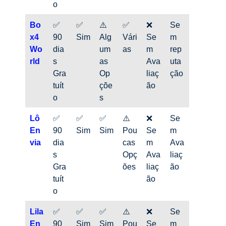
o
Bo
✅
✅
⚠️
✅
❌
Se
x4
90
Sim
Alg
Vári
Se
m
Wo
dia
um
as
m
rep
rld
s
as
Ava
uta
Gra
Op
liaç
ção
tuít
çõe
ão
o
s
Lô
✅
✅
✅
⚠️
❌
Se
En
90
Sim
Sim
Pou
Se
m
via
dia
cas
m
Ava
s
Opç
Ava
liaç
Gra
ões
liaç
ão
tuít
ão
o
Lila
✅
✅
✅
⚠️
❌
Se
En
90
Sim
Sim
Pou
Se
m