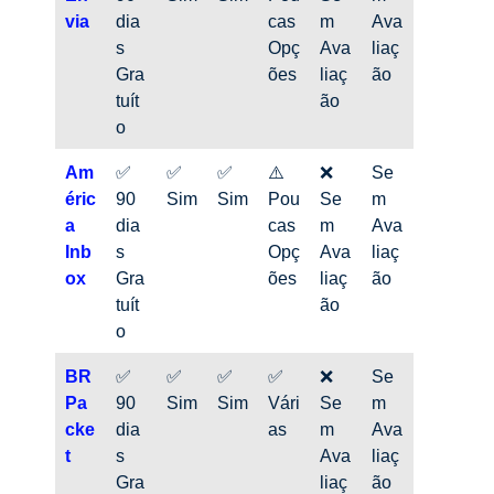
via
dia
cas
m
Ava
s
Opç
Ava
liaç
Gra
ões
liaç
ão
tuít
ão
o
Am
✅
✅
✅
⚠️
❌
Se
éric
90
Sim
Sim
Pou
Se
m
a
dia
cas
m
Ava
Inb
s
Opç
Ava
liaç
ox
Gra
ões
liaç
ão
tuít
ão
o
BR
✅
✅
✅
✅
❌
Se
Pa
90
Sim
Sim
Vári
Se
m
cke
dia
as
m
Ava
t
s
Ava
liaç
Gra
liaç
ão