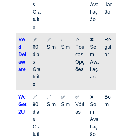
s
Ava
liaç
Gra
liaç
ão
tuít
ão
o
Re
✅
✅
✅
⚠️
❌
Re
d
60
Sim
Sim
Pou
Se
gul
Del
dia
cas
m
ar
aw
s
Opç
Ava
are
Gra
ões
liaç
tuít
ão
o
We
✅
✅
✅
✅
❌
Bo
Get
90
Sim
Sim
Vári
Se
m
2U
dia
as
m
s
Ava
Gra
liaç
tuít
ão