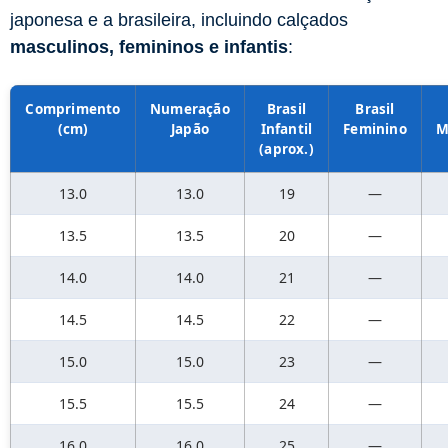
japonesa e a brasileira, incluindo calçados
masculinos, femininos e infantis
:
Comprimento
Numeração
Brasil
Brasil
(cm)
Japão
Infantil
Feminino
M
(aprox.)
13.0
13.0
19
—
13.5
13.5
20
—
14.0
14.0
21
—
14.5
14.5
22
—
15.0
15.0
23
—
15.5
15.5
24
—
16.0
16.0
25
—